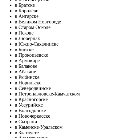
в Братске
в Королёве
в Ангарске
в Великом Новгороде
в Старом Осколе
в Пскове
в Люберцах
в Южно-Сахалинске
в Бийске
в Прокопьевске
в Армавире
в Балакове
в Абакане
в Рыбинске
в Норильске
в Северодвинске
в Петропавловске-Камчатском
в Красногорске
в Уссурийске
в Волгодонске
в Новочеркасске
в Сызрани
в Каменске-Уральском
в Златоусте