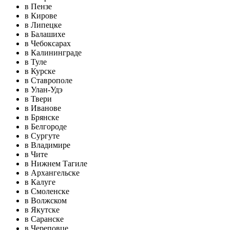
в Пензе
в Кирове
в Липецке
в Балашихе
в Чебоксарах
в Калининграде
в Туле
в Курске
в Ставрополе
в Улан-Удэ
в Твери
в Иванове
в Брянске
в Белгороде
в Сургуте
в Владимире
в Чите
в Нижнем Тагиле
в Архангельске
в Калуге
в Смоленске
в Волжском
в Якутске
в Саранске
в Череповце