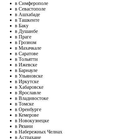
в Симферополе
в Севастополе
в Ашхабаде
в Ташкенте
в Баку
в Душанбе
в Праге
в Грозном
в Махачкале
в Саратове
в Тольятти
в Ижевске
в Барнауле
в Ульяновске
в Иркутске
в Хабаровске
в Ярославле
в Владивостоке
в Томске
в Оренбурге
в Кемерове
в Новокузнецке
в Рязани
в Набережных Челнах
в Астрахане