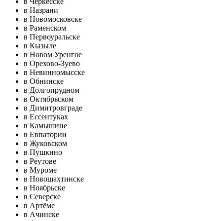
в Черкесске
в Назрани
в Новомосковске
в Раменском
в Первоуральске
в Кызыле
в Новом Уренгое
в Орехово-Зуево
в Невинномысске
в Обнинске
в Долгопрудном
в Октябрьском
в Димитровграде
в Ессентуках
в Камышине
в Евпатории
в Жуковском
в Пушкино
в Реутове
в Муроме
в Новошахтинске
в Ноябрьске
в Северске
в Артёме
в Ачинске