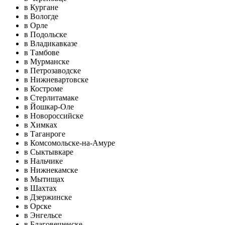
в Кургане
в Вологде
в Орле
в Подольске
в Владикавказе
в Тамбове
в Мурманске
в Петрозаводске
в Нижневартовске
в Костроме
в Стерлитамаке
в Йошкар-Оле
в Новороссийске
в Химках
в Таганроге
в Комсомольске-на-Амуре
в Сыктывкаре
в Нальчике
в Нижнекамске
в Мытищах
в Шахтах
в Дзержинске
в Орске
в Энгельсе
в Благовещенске