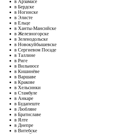
в Арзамасе
в Бердске
в Ногинске
в Элисте
в Ельце
в Ханты-Мансийске
в Железногорске
в Зеленодольске
в Новокуйбышевске
в Сергиевом Посаде
в Таллине
в Риге
в Вильнюсе
в Кишинёве
в Варшаве
в Кракове
в Хельсинки
в Стамбуле
в Анкаре
в Будапеште
в Любляне
в Братиславе
в Ялте
в Днепре
в Витебске