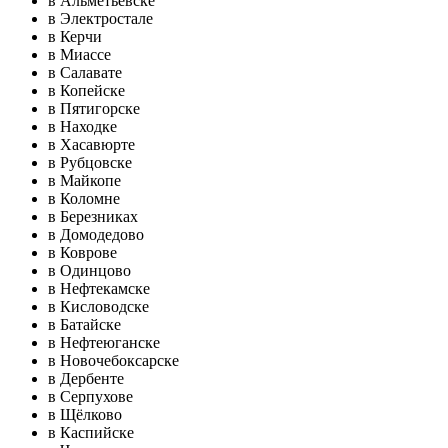
в Альметьевске
в Электростале
в Керчи
в Миассе
в Салавате
в Копейске
в Пятигорске
в Находке
в Хасавюрте
в Рубцовске
в Майкопе
в Коломне
в Березниках
в Домодедово
в Коврове
в Одинцово
в Нефтекамске
в Кисловодске
в Батайске
в Нефтеюганске
в Новочебоксарске
в Дербенте
в Серпухове
в Щёлково
в Каспийске