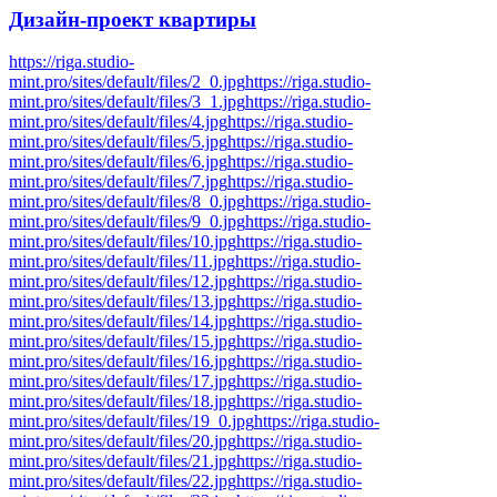
Дизайн-проект
квартиры
https://riga.studio-
mint.pro/sites/default/files/2_0.jpg
https://riga.studio-
mint.pro/sites/default/files/3_1.jpg
https://riga.studio-
mint.pro/sites/default/files/4.jpg
https://riga.studio-
mint.pro/sites/default/files/5.jpg
https://riga.studio-
mint.pro/sites/default/files/6.jpg
https://riga.studio-
mint.pro/sites/default/files/7.jpg
https://riga.studio-
mint.pro/sites/default/files/8_0.jpg
https://riga.studio-
mint.pro/sites/default/files/9_0.jpg
https://riga.studio-
mint.pro/sites/default/files/10.jpg
https://riga.studio-
mint.pro/sites/default/files/11.jpg
https://riga.studio-
mint.pro/sites/default/files/12.jpg
https://riga.studio-
mint.pro/sites/default/files/13.jpg
https://riga.studio-
mint.pro/sites/default/files/14.jpg
https://riga.studio-
mint.pro/sites/default/files/15.jpg
https://riga.studio-
mint.pro/sites/default/files/16.jpg
https://riga.studio-
mint.pro/sites/default/files/17.jpg
https://riga.studio-
mint.pro/sites/default/files/18.jpg
https://riga.studio-
mint.pro/sites/default/files/19_0.jpg
https://riga.studio-
mint.pro/sites/default/files/20.jpg
https://riga.studio-
mint.pro/sites/default/files/21.jpg
https://riga.studio-
mint.pro/sites/default/files/22.jpg
https://riga.studio-