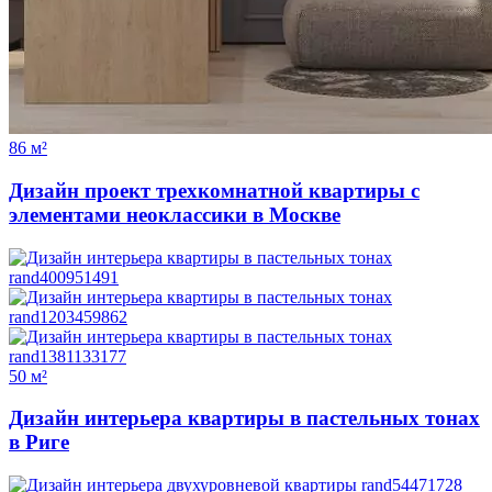
86 м²
Дизайн проект трехкомнатной квартиры с
элементами неоклассики в Москве
50 м²
Дизайн интерьера квартиры в пастельных тонах
в Риге