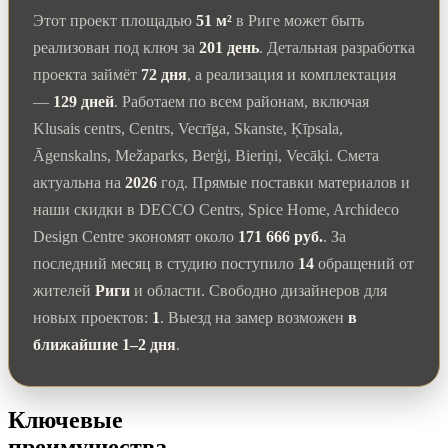
Этот проект площадью
51 м²
в Риге может быть
реализован под ключ за
201 день
. Детальная разработка
проекта займёт
72 дня
, а реализация и комплектация
—
129 дней
. Работаем по всем районам, включая
Klusais centrs, Centrs, Vecrīga, Skanste, Ķīpsala,
Āgenskalns, Mežaparks, Berģi, Bieriņi, Vecāķi. Смета
актуальна на
2026
год. Прямые поставки материалов и
наши скидки в DECCO Centrs, Spice Home, Archideco
Design Centre экономят около
171 666 руб.
. За
последний месяц в студию поступило
14
обращений от
жителей
Риги
и области. Свободно дизайнеров для
новых проектов:
1
. Выезд на замер возможен
в
ближайшие 1–2 дня
.
Ключевые
преимущества