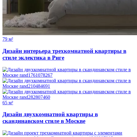
79 м²
Дизайн интерьера трехкомнатной квартиры в
стиле эклектика в Риге
65 м²
Дизайн двухкомнатной квартиры в
скандинавском стиле в Москве