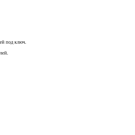
ей под ключ.
лей.