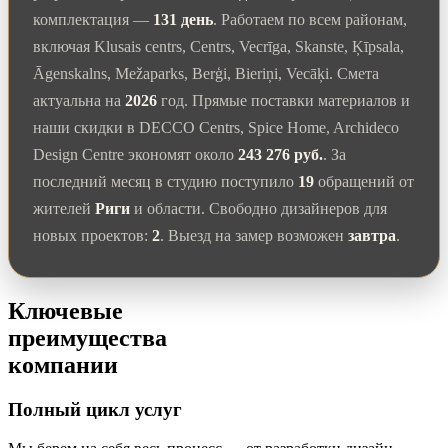
комплектация —
131 день
. Работаем по всем районам,
включая Klusais centrs, Centrs, Vecrīga, Skanste, Ķīpsala,
Āgenskalns, Mežaparks, Berģi, Bieriņi, Vecāķi. Смета
актуальна на
2026
год. Прямые поставки материалов и
наши скидки в DECCO Centrs, Spice Home, Archideco
Design Centre экономят около
243 276 руб.
. За
последний месяц в студию поступило
19
обращений от
жителей
Риги
и области. Свободно дизайнеров для
новых проектов:
2
. Выезд на замер возможен
завтра
.
Ключевые
преимущества
компании
Полный цикл услуг