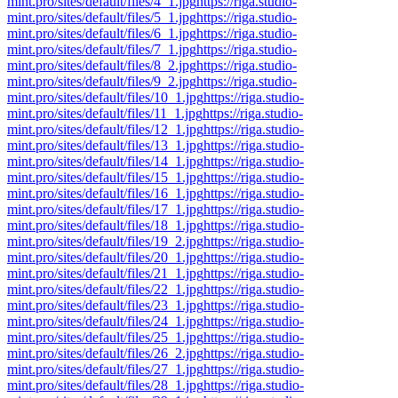
mint.pro/sites/default/files/4_1.jpg
https://riga.studio-
mint.pro/sites/default/files/5_1.jpg
https://riga.studio-
mint.pro/sites/default/files/6_1.jpg
https://riga.studio-
mint.pro/sites/default/files/7_1.jpg
https://riga.studio-
mint.pro/sites/default/files/8_2.jpg
https://riga.studio-
mint.pro/sites/default/files/9_2.jpg
https://riga.studio-
mint.pro/sites/default/files/10_1.jpg
https://riga.studio-
mint.pro/sites/default/files/11_1.jpg
https://riga.studio-
mint.pro/sites/default/files/12_1.jpg
https://riga.studio-
mint.pro/sites/default/files/13_1.jpg
https://riga.studio-
mint.pro/sites/default/files/14_1.jpg
https://riga.studio-
mint.pro/sites/default/files/15_1.jpg
https://riga.studio-
mint.pro/sites/default/files/16_1.jpg
https://riga.studio-
mint.pro/sites/default/files/17_1.jpg
https://riga.studio-
mint.pro/sites/default/files/18_1.jpg
https://riga.studio-
mint.pro/sites/default/files/19_2.jpg
https://riga.studio-
mint.pro/sites/default/files/20_1.jpg
https://riga.studio-
mint.pro/sites/default/files/21_1.jpg
https://riga.studio-
mint.pro/sites/default/files/22_1.jpg
https://riga.studio-
mint.pro/sites/default/files/23_1.jpg
https://riga.studio-
mint.pro/sites/default/files/24_1.jpg
https://riga.studio-
mint.pro/sites/default/files/25_1.jpg
https://riga.studio-
mint.pro/sites/default/files/26_2.jpg
https://riga.studio-
mint.pro/sites/default/files/27_1.jpg
https://riga.studio-
mint.pro/sites/default/files/28_1.jpg
https://riga.studio-