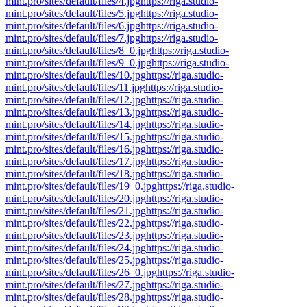
mint.pro/sites/default/files/4.jpg
https://riga.studio-
mint.pro/sites/default/files/5.jpg
https://riga.studio-
mint.pro/sites/default/files/6.jpg
https://riga.studio-
mint.pro/sites/default/files/7.jpg
https://riga.studio-
mint.pro/sites/default/files/8_0.jpg
https://riga.studio-
mint.pro/sites/default/files/9_0.jpg
https://riga.studio-
mint.pro/sites/default/files/10.jpg
https://riga.studio-
mint.pro/sites/default/files/11.jpg
https://riga.studio-
mint.pro/sites/default/files/12.jpg
https://riga.studio-
mint.pro/sites/default/files/13.jpg
https://riga.studio-
mint.pro/sites/default/files/14.jpg
https://riga.studio-
mint.pro/sites/default/files/15.jpg
https://riga.studio-
mint.pro/sites/default/files/16.jpg
https://riga.studio-
mint.pro/sites/default/files/17.jpg
https://riga.studio-
mint.pro/sites/default/files/18.jpg
https://riga.studio-
mint.pro/sites/default/files/19_0.jpg
https://riga.studio-
mint.pro/sites/default/files/20.jpg
https://riga.studio-
mint.pro/sites/default/files/21.jpg
https://riga.studio-
mint.pro/sites/default/files/22.jpg
https://riga.studio-
mint.pro/sites/default/files/23.jpg
https://riga.studio-
mint.pro/sites/default/files/24.jpg
https://riga.studio-
mint.pro/sites/default/files/25.jpg
https://riga.studio-
mint.pro/sites/default/files/26_0.jpg
https://riga.studio-
mint.pro/sites/default/files/27.jpg
https://riga.studio-
mint.pro/sites/default/files/28.jpg
https://riga.studio-