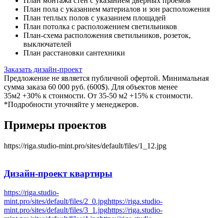
План монтажа стен с указанием дверных проемов
План пола с указанием материалов и зон расположения
План теплых полов с указанием площадей
План потолка с расположением светильников
План-схема расположения светильников, розеток,
выключателей
План расстановки сантехники
Заказать дизайн-проект
Предложение не является публичной офертой. Минимальная
сумма заказа 60 000 руб. (600$). Для объектов менее
35м2 +30% к стоимости. От 35-50 м2 +15% к стоимости.
*Подробности уточняйте у менеджеров.
Примеры проектов
https://riga.studio-mint.pro/sites/default/files/1_12.jpg
Дизайн-проект
квартиры
https://riga.studio-
mint.pro/sites/default/files/2_0.jpg
https://riga.studio-
mint.pro/sites/default/files/3_1.jpg
https://riga.studio-